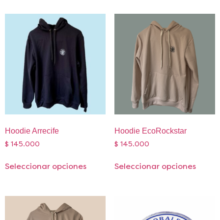
Hoodie Arrecife
Hoodie EcoRockstar
$
145.000
$
145.000
Seleccionar opciones
Seleccionar opciones