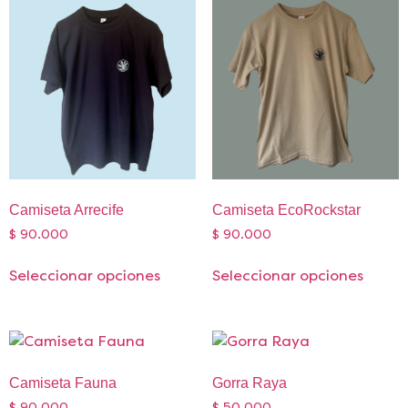
Camiseta Arrecife
Camiseta EcoRockstar
$
90.000
$
90.000
Seleccionar opciones
Seleccionar opciones
Camiseta Fauna
Gorra Raya
$
90.000
$
50.000