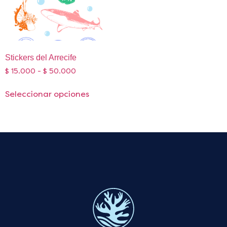
Stickers del Arrecife
$
15.000
-
$
50.000
Seleccionar opciones