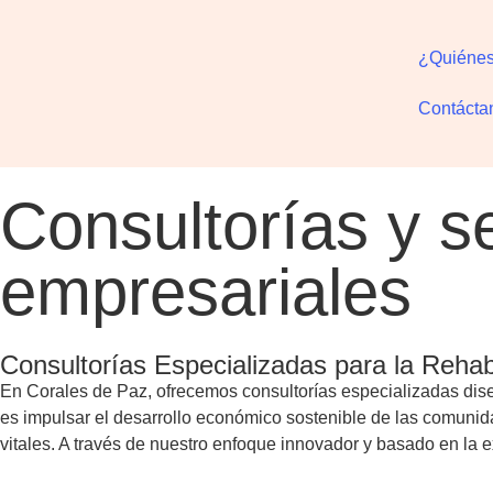
¿Quiéne
Contácta
¿QUIÉNES SOMOS?
NUESTROS CURSOS
CIENCIA
SERVICIOS AMBIENTALES
Consultorías y s
Proyectos
Educación y divulgaci
Quiénes som
Reef Check
Ser
empresariales
Consultorías Especializadas para la Rehabi
En Corales de Paz, ofrecemos consultorías especializadas diseñ
es impulsar el desarrollo económico sostenible de las comunid
vitales. A través de nuestro enfoque innovador y basado en la e