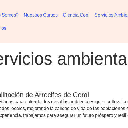
s Somos?
Nuestros Cursos
Ciencia Cool
Servicios Ambie
nos
ervicios ambienta
ón cientifica
os
vicios Ambientales Empresariales
Reef Repair
Nuestro equipo
logros
aliados
litación de Arrecifes de Coral
adas para enfrentar los desafíos ambientales que conlleva la d
ades locales, mejorando la calidad de vida de las poblaciones
xperiencia, trabajamos para asegurar un futuro próspero y resili