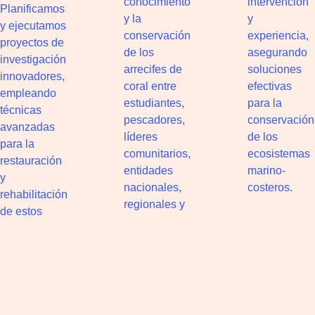
conocimiento
intervención
Planificamos
y la
y
y ejecutamos
conservación
experiencia,
proyectos de
de los
asegurando
investigación
arrecifes de
soluciones
innovadores,
coral entre
efectivas
empleando
estudiantes,
para la
técnicas
pescadores,
conservación
avanzadas
líderes
de los
para la
comunitarios,
ecosistemas
restauración
entidades
marino-
y
nacionales,
costeros.
rehabilitación
regionales y
de estos