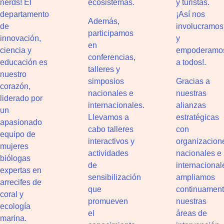
nerds! El
ecosistemas.
y turistas.
departamento
¡Así nos
Además,
de
involucramos
participamos
innovación,
y
en
ciencia y
empoderamo
conferencias,
educación es
a todos!.
talleres y
nuestro
simposios
Gracias a
corazón,
nacionales e
nuestras
liderado por
internacionales.
alianzas
un
Llevamos a
estratégicas
apasionado
cabo talleres
con
equipo de
interactivos y
organizacion
mujeres
actividades
nacionales e
biólogas
de
internacional
expertas en
sensibilización
ampliamos
arrecifes de
que
continuamen
coral y
promueven
nuestras
ecología
el
áreas de
marina.